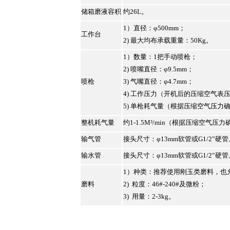
储箱磨液容积
约26L。
1）直径：φ500mm；
工作台
2) 最大均布承载重量：50Kg。
1）数量：1把手动喷枪；
2) 喷嘴直径：φ9.5mm；
喷枪
3) 气嘴直径：φ4.7mm；
4) 工作压力（开机后的压缩空气表压）：
5) 单枪耗气量（根据压缩空气压力确定）：
整机耗气量
约1-1.5M³/min（根据压缩空气压
输气管
接头尺寸：φ13mm软管或G1/2”硬管
输水管
接头尺寸：φ13mm软管或G1/2”硬管
1）种类：推荐使用刚玉类磨料，也
磨料
2) 粒度：46#-240#及微粉；
3) 用量：2-3kg。