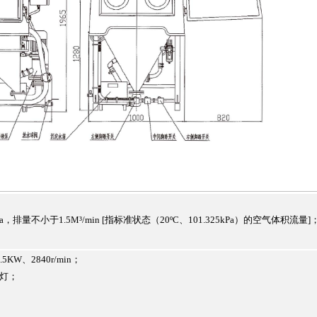
，排量不小于1.5M³/min [指标准状态（20ºC、101.325kPa）的空气体积流量]
KW、2840r/min；
D灯；