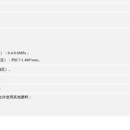
0.4-0.6MPa；
约0.7-1.4M³/min。
力确定）。
。
。
允许使用其他磨料；