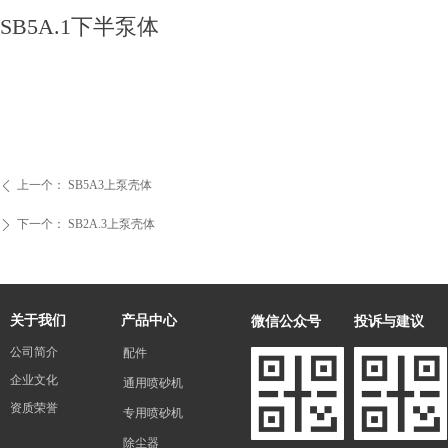
SB5A.1下半泵体
..
上一个：
SB5A3上泵壳体
ꄴ
下一个：
SB2A.3上泵壳体
ꄲ
微信公众号
投诉与建议
关于我们
产品中心
公司简介
配件
企业文化
通用喷砂机
资质荣誉
专用喷砂机
除尘器