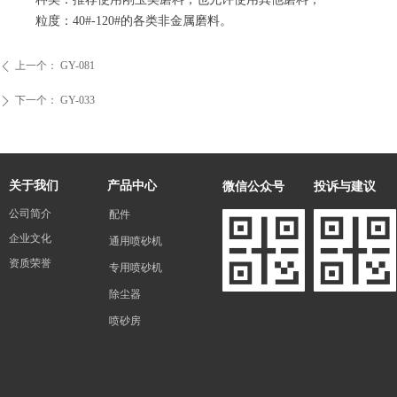
粒度：40#-120#的各类非金属磨料。
上一个：
GY-081
ꄴ
下一个：
GY-033
ꄲ
微信公众号
投诉与建议
关于我们
产品中心
公司简介
配件
企业文化
通用喷砂机
资质荣誉
专用喷砂机
除尘器
喷砂房