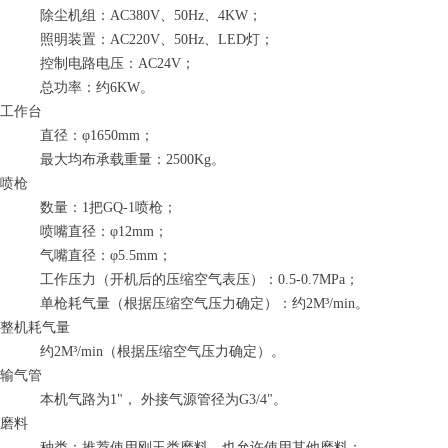
除尘机组：AC380V、50Hz、4KW；
照明装置：AC220V、50Hz、LED灯；
控制电路电压：AC24V；
总功率：约6KW。
工作台
直径：φ1650mm；
最大均布承载重量：2500Kg。
喷枪
数量：1把GQ-1喷枪；
喷嘴直径：φ12mm；
气嘴直径：φ5.5mm；
工作压力（开机后的压缩空气表压）：0.5-0.7MPa；
单枪耗气量（根据压缩空气压力确定）：约2M³/min。
整机耗气量
约2M³/min（根据压缩空气压力确定）。
输气管
本机气路为1"， 外接气源管径为G3/4"。
磨料
种类：推荐使用刚玉类磨料，也允许使用其他磨料；