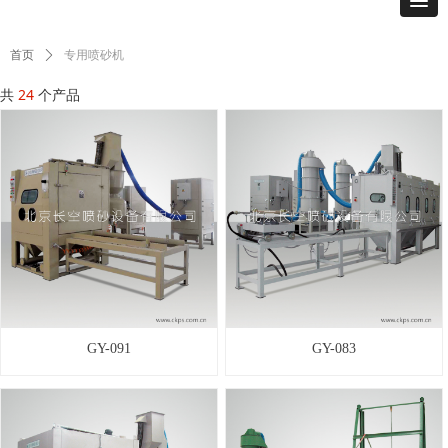
专用喷砂机
首页
ꄲ
共
24
个产品
GY-091
GY-083